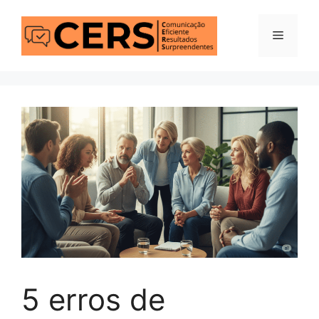
Pular
para
Menu
o
conteúdo
5 erros de