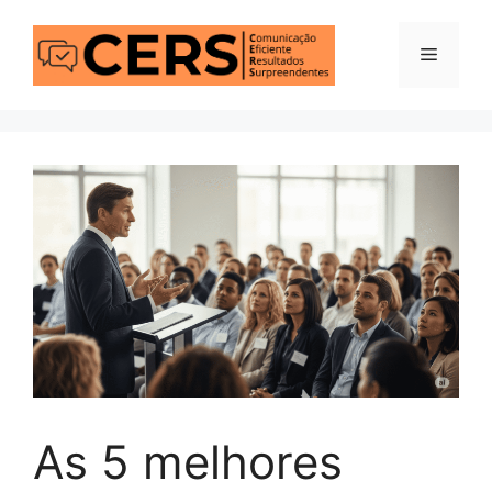
Pular
para
Menu
o
conteúdo
As 5 melhores