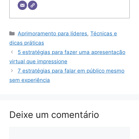
Categorias
Aprimoramento para líderes
,
Técnicas e
dicas práticas
5 estratégias para fazer uma apresentação
virtual que impressione
7 estratégias para falar em público mesmo
sem experiência
Deixe um comentário
Comentário