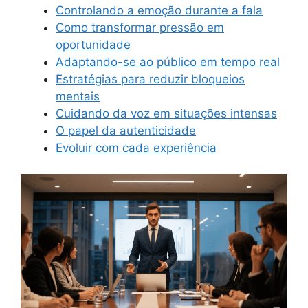
Controlando a emoção durante a fala
Como transformar pressão em
oportunidade
Adaptando-se ao público em tempo real
Estratégias para reduzir bloqueios
mentais
Cuidando da voz em situações intensas
O papel da autenticidade
Evoluir com cada experiência