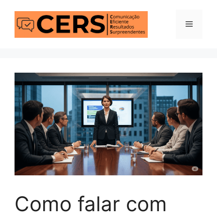
Pular
para
Menu
o
conteúdo
Como falar com