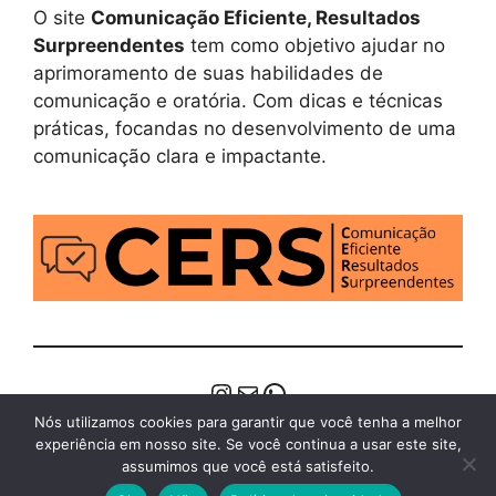
O site
Comunicação Eficiente, Resultados
Surpreendentes
tem como objetivo ajudar no
aprimoramento de suas habilidades de
comunicação e oratória. Com dicas e técnicas
práticas, focandas no desenvolvimento de uma
comunicação clara e impactante.
Instagram
E-mail
WhatsApp
Nós utilizamos cookies para garantir que você tenha a melhor
experiência em nosso site. Se você continua a usar este site,
assumimos que você está satisfeito.
© 2026 Comunicação Eficiente Resultados