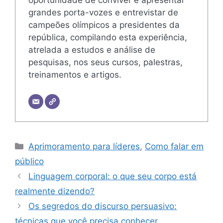
oportunidade de conviver e apresentar
grandes porta-vozes e entrevistar de
campeões olímpicos a presidentes da
república, compilando esta experiência,
atrelada a estudos e análise de
pesquisas, nos seus cursos, palestras,
treinamentos e artigos.
Categorias
Aprimoramento para líderes
,
Como falar em
público
Linguagem corporal: o que seu corpo está
realmente dizendo?
Os segredos do discurso persuasivo:
técnicas que você precisa conhecer