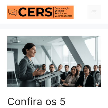
Pular
para
Menu
o
conteúdo
Confira os 5