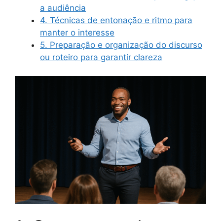
a audiência
4. Técnicas de entonação e ritmo para
manter o interesse
5. Preparação e organização do discurso
ou roteiro para garantir clareza