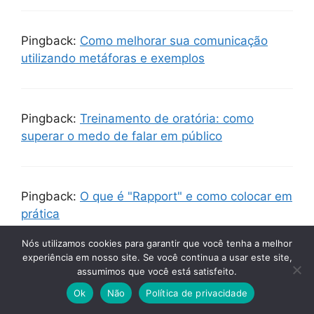
Pingback:
Como melhorar sua comunicação
utilizando metáforas e exemplos
Pingback:
Treinamento de oratória: como
superar o medo de falar em público
Pingback:
O que é "Rapport" e como colocar em
prática
Nós utilizamos cookies para garantir que você tenha a melhor
experiência em nosso site. Se você continua a usar este site,
assumimos que você está satisfeito.
Pingback:
A importância do treinamento de
oratória para líderes e profissionais
Ok
Não
Política de privacidade