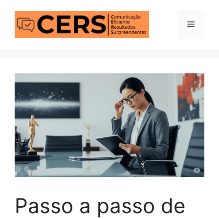
Pular
para
Menu
o
conteúdo
Passo a passo de