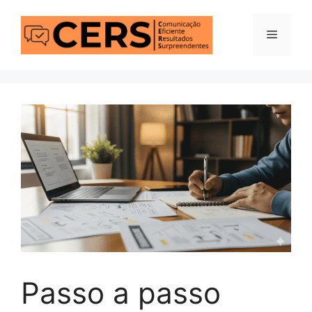
Pular
para
Menu
o
conteúdo
Passo a passo