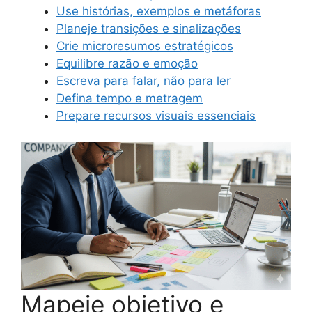
Use histórias, exemplos e metáforas
Planeje transições e sinalizações
Crie microresumos estratégicos
Equilibre razão e emoção
Escreva para falar, não para ler
Defina tempo e metragem
Prepare recursos visuais essenciais
Mapeie objetivo e