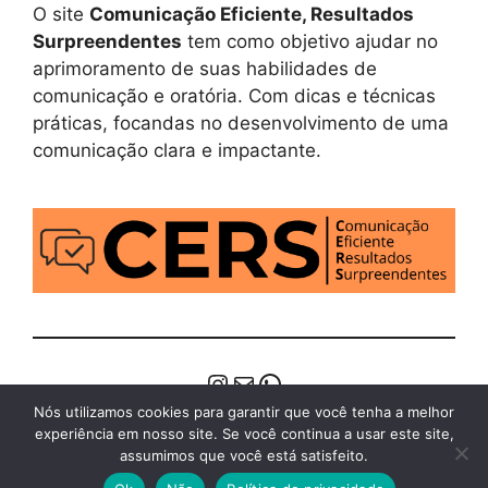
O site
Comunicação Eficiente, Resultados
Surpreendentes
tem como objetivo ajudar no
aprimoramento de suas habilidades de
comunicação e oratória. Com dicas e técnicas
práticas, focandas no desenvolvimento de uma
comunicação clara e impactante.
Instagram
E-mail
WhatsApp
Nós utilizamos cookies para garantir que você tenha a melhor
experiência em nosso site. Se você continua a usar este site,
assumimos que você está satisfeito.
© 2026 Comunicação Eficiente Resultados
Surpreendentes
• Built with
GeneratePress